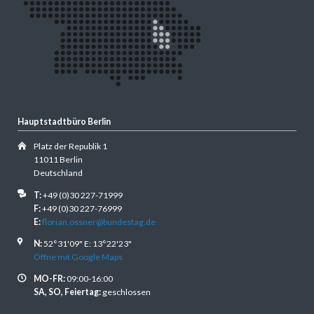
Hauptstadtbüro Berlin
Platz der Republik 1
11011 Berlin
Deutschland
T:
+49 (0)30 227-71999
F:
+49 (0)30 227-76999
E:
florian.ossner@bundestag.de
N:
52°31'09" E: 13°22'23"
Öffne mit Google Maps
MO-FR:
09:00-16:00
SA, SO, Feiertag:
geschlossen