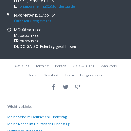
F:
+49 (0)9445 205 846-6
E:
florian.ossner.ma02@bundestag.de
N:
48°48'56" E: 11°50'46"
Öffne mit Google Maps
MO: 08
:30-17:00
MI:
08:30-17:00
FR:
08:30-12:30
DI, DO, SA, SO, Feiertag:
geschlossen
Navigation
Aktuelles
Termine
Person
Ziele & Bilanz
Wahlkreis
überspringen
Berlin
Neustaat
Team
Bürgerservice
Wichtige Links
Meine Seite im Deutschen Bundestag
Meine Reden im Deutschen Bundestag
Deutscher Bundestag