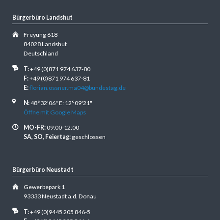
Bürgerbüro Landshut
Freyung 618
84028 Landshut
Deutschland
T:
+49 (0)871 974 637-80
F:
+49 (0)871 974 637-81
E:
florian.ossner.ma04@bundestag.de
N:
48°32'06" E: 12°09'21"
Öffne mit Google Maps
MO-FR:
09:00-12:00
SA, SO, Feiertag:
geschlossen
Bürgerbüro Neustadt
Gewerbepark 1
93333 Neustadt a.d. Donau
T:
+49 (0)9445 205 846-5