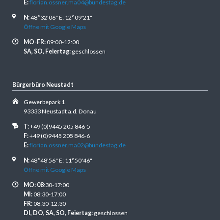
E:
florian.ossner.ma04@bundestag.de
N:
48°32'06" E: 12°09'21"
Öffne mit Google Maps
MO-FR:
09:00-12:00
SA, SO, Feiertag:
geschlossen
Bürgerbüro Neustadt
Gewerbepark 1
93333 Neustadt a.d. Donau
T:
+49 (0)9445 205 846-5
F:
+49 (0)9445 205 846-6
E:
florian.ossner.ma02@bundestag.de
N:
48°48'56" E: 11°50'46"
Öffne mit Google Maps
MO: 08
:30-17:00
MI:
08:30-17:00
FR:
08:30-12:30
DI, DO, SA, SO, Feiertag:
geschlossen