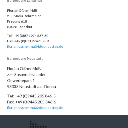
Bürgerbüro Landshut
Florian Oßner MdB
z.H. Maria Rohrmeier
Freyung 618
84028 Landshut
Tel: +49 (0)871 974 637-80
Fax: +49 (0)871 974 637-81
florian.ossner.ma04@bundestag.de
Bürgerbüro Neustadt
Florian Oßner MdB
z.H. Susanne Haseder
Gewerbepark 1
93333 Neustadt a.d. Donau
Tel: +49 (0)9445 205 846-5
Fax: +49 (0)9445 205 846-6
florian.ossner.ma02@bundestag.de