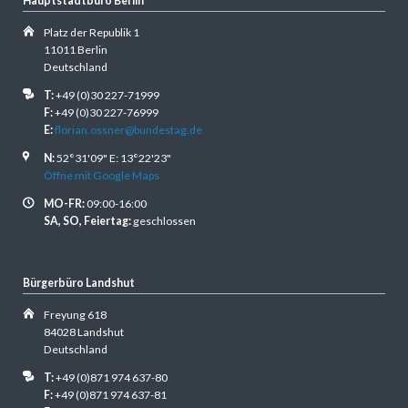
Hauptstadtbüro Berlin
Platz der Republik 1
11011 Berlin
Deutschland
T:
+49 (0)30 227-71999
F:
+49 (0)30 227-76999
E:
florian.ossner@bundestag.de
N:
52°31'09" E: 13°22'23"
Öffne mit Google Maps
MO-FR:
09:00-16:00
SA, SO, Feiertag:
geschlossen
Bürgerbüro Landshut
Freyung 618
84028 Landshut
Deutschland
T:
+49 (0)871 974 637-80
F:
+49 (0)871 974 637-81