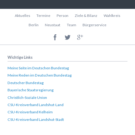
Navigation
Aktuelles
Termine
Person
Ziele & Bilanz
Wahlkreis
überspringen
Berlin
Neustaat
Team
Bürgerservice
Wichtige Links
Meine Seite im Deutschen Bundestag
Meine Reden im Deutschen Bundestag
Deutscher Bundestag
Bayerische Staatsregierung
Christlich-Soziale Union
CSU-Kreisverband Landshut-Land
CSU-Kreisverband Kelheim
CSU-Kreisverband Landshut-Stadt