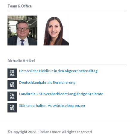
Team & Office
Aktuelle Artikel
Persönliche Einblicke in den Abgeordnetenalltag
30.
JUL
Deutschlandjahr als Bereicherung
28.
JUL
Landkreis-CSU verabschiedet langjährige Kreisräte
26.
JUL
Stärken erhalten, Auswüchse begrenzen
18.
JUL
© Copyright 2026. Florian Oßner. All rights reserved.